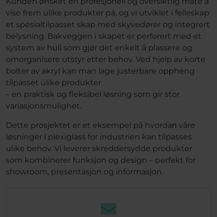
Kunden ønsket en profesjonell og oversiktlig måte å
vise frem ulike produkter på, og vi utviklet i felleskap
et spesialtilpasset skap med skyvedører og integrert
belysning. Bakveggen i skapet er perforert med et
system av hull som gjør det enkelt å plassere og
omorganisere utstyr etter behov. Ved hjelp av korte
bolter av akryl kan man lage justerbare oppheng
tilpasset ulike produkter
– en praktisk og fleksibel løsning som gir stor
variasjonsmulighet.
Dette prosjektet er et eksempel på hvorda
n
våre
løsninger
i
plexiglass for industrien kan tilpasses
ulike behov. Vi leverer skreddersydde produkter
som kombinerer funksjon og design – perfekt for
showroom, presentasjon og informasjon.