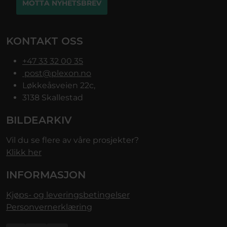
MOTTA NYHETSBREV
KONTAKT OSS
+47 33 32 00 35
post@plexon.no
Løkkeåsveien 22c,
3138 Skallestad
BILDEARKIV
Vil du se flere av våre prosjekter?
Klikk her
INFORMASJON
Kjøps- og leveringsbetingelser
Personvernerklæring